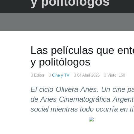
y politólogos
Las películas que ent
y politólogos
Editor
Cine y TV
04 Abril 2026
Visto: 150
El ciclo Olivera-Aries. Un cine p
de Aries Cinematográfica Argentin
social mientras todo ocurría en t