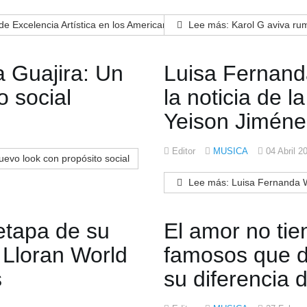
de Excelencia Artística en los American Music Awards 2026
Lee más: Karol G aviva rum
 Guajira: Un
Luisa Fernand
o social
la noticia de 
Yeison Jiméne
Editor
MUSICA
04 Abril 2
evo look con propósito social
Lee más: Luisa Fernanda W 
etapa de su
El amor no tie
 Lloran World
famosos que de
s
su diferencia 