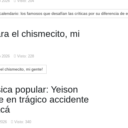
o 2026
Visto: 204
alendario: los famosos que desafían las críticas por su diferencia de 
a el chismecito, mi
o 2026
Visto: 228
l chismecito, mi gente!
ica popular: Yeison
e en trágico accidente
acá
2026
Visto: 340