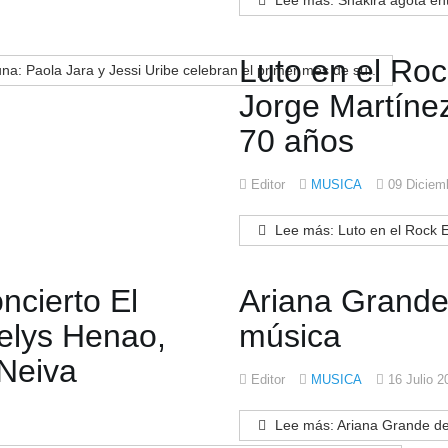
Lee más: Shakira agota en
Luto en el Roc
a: Paola Jara y Jessi Uribe celebran el primer mes de su...
Jorge Martínez,
70 años
Editor
MUSICA
09 Diciem
Lee más: Luto en el Rock Es
ncierto El
Ariana Grande 
relys Henao,
música
 Neiva
Editor
MUSICA
16 Julio 2
Lee más: Ariana Grande des