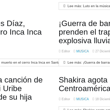
Lee más: Luto en la música
s Díaz,
¡Guerra de bar
ro Inca Inca
prenden el tr
explosiva lluvi
Editor
MUSICA
27 Diciem
uerto en el cerro Inca Inca en Santa Marta
Lee más: ¡Guerra de barras!
a canción de
Shakira agota
i Uribe
Centroamérica
de su hija
Editor
MUSICA
18 Diciem