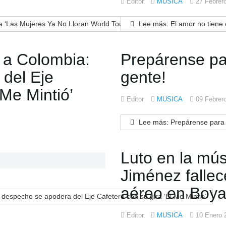
Editor
MUSICA
27 Febrer
a ‘Las Mujeres Ya No Lloran World Tour’ en Estados Unidos
Lee más: El amor no tiene c
 a Colombia:
Prepárense par
 del Eje
gente!
 Me Mintió’
Editor
MUSICA
09 Febrer
Lee más: Prepárense para e
Luto en la mús
Jiménez fallec
aéreo en Boy
especho se apodera del Eje Cafetero con su gira ‘Él Me Mintió’
Editor
MUSICA
10 Enero 