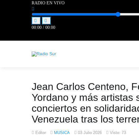
RADIO EN VIVO
00:00
/
00:00
Jean Carlos Centeno, Fe
Yordano y más artistas
conciertos en solidarida
Venezuela tras los terr
Editor
MUSICA
03 Julio 2026
Visto: 73