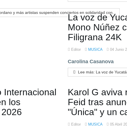
rdano y más artistas suspenden conciertos en solidaridad con...
La voz de Yuc
Mono Núñez co
Filigrana 24K
Editor
MUSICA
04 Junio 
Carolina Casanova
Lee más: La voz de Yucatán
 Internacional
Karol G aviva
en los
Feid tras anun
 2026
"Única" y un c
Editor
MUSICA
05 Abril 2