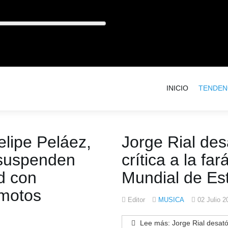
INICIO
TENDEN
lipe Peláez,
Jorge Rial de
 suspenden
crítica a la fa
d con
Mundial de Es
emotos
Editor
MUSICA
02 Julio 2
Lee más: Jorge Rial desató 