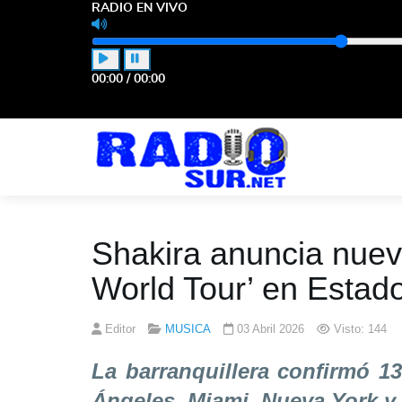
RADIO EN VIVO
00:00
/
00:00
Shakira anuncia nuev
World Tour’ en Estad
Editor
MUSICA
03 Abril 2026
Visto: 144
La barranquillera confirmó 1
Ángeles, Miami, Nueva York y