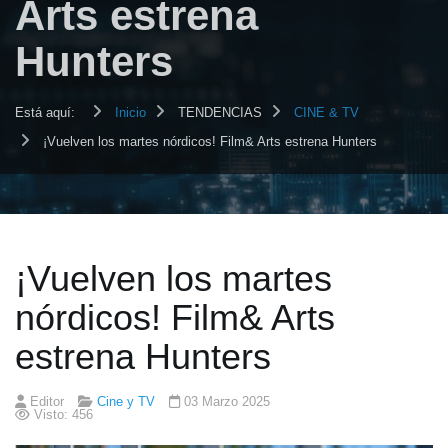
Arts estrena
Hunters
Está aquí:
Inicio
TENDENCIAS
CINE & TV
¡Vuelven los martes nórdicos! Film& Arts estrena Hunters
¡Vuelven los martes
nórdicos! Film& Arts
estrena Hunters
Editor
Cine y TV
03 Marzo 2025
Visto: 456