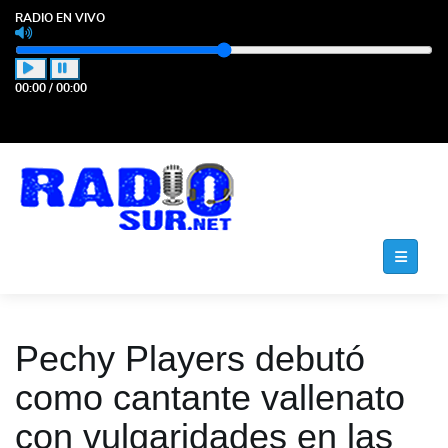
RADIO EN VIVO
00:00
/
00:00
Pechy Players debutó
como cantante vallenato
con vulgaridades en las